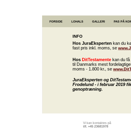
FORSIDE
LOHALS
GALLERI
PAS PÅ K
INFO
Hos
JuraEksperten
kan du køb
fast pris inkl. moms, se
www.J
Hos
DitTestamente
kan du få
til Danmarks mest fordelagtige 
moms - 1.800 kr., se
www.Dit
JuraEksperten og DitTestament
Frodelund - i februar 2019 fi
genoptræning.
Vi kan kontaktes på
tlf. +45 23681978